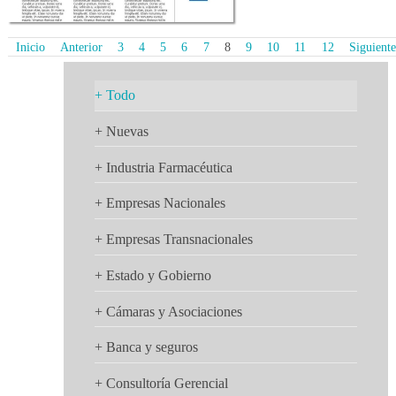
Inicio
Anterior
3
4
5
6
7
8
9
10
11
12
Siguiente
+ Todo
+ Nuevas
+ Industria Farmacéutica
+ Empresas Nacionales
+ Empresas Transnacionales
+ Estado y Gobierno
+ Cámaras y Asociaciones
+ Banca y seguros
+ Consultoría Gerencial