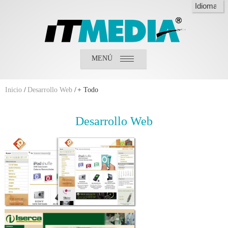
MENÚ
Inicio
¿Quiénes somos?
¿Qué hacemos?
Inicio
/
Desarrollo Web
/
+ Todo
Clientes
Desarrollo
Web