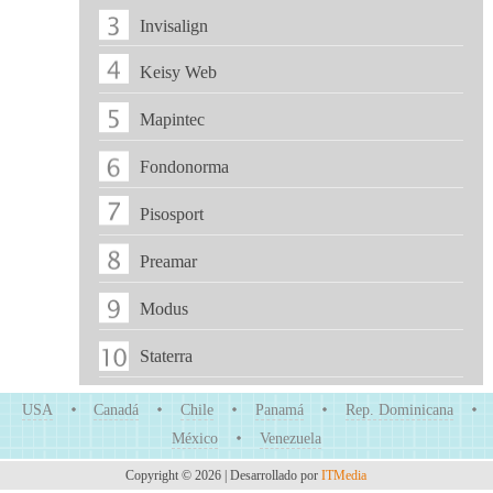
Invisalign
Keisy Web
Mapintec
Fondonorma
Pisosport
Preamar
Modus
Staterra
USA
Canadá
Chile
Panamá
Rep. Dominicana
México
Venezuela
Copyright © 2026 | Desarrollado por
ITMedia