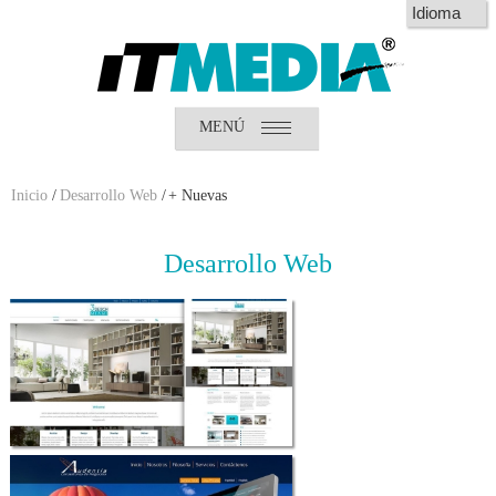
MENÚ
Inicio
¿Quiénes somos?
¿Qué hacemos?
Inicio
/
Desarrollo Web
/
+ Nuevas
Clientes
Desarrollo
Web