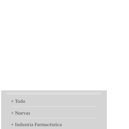
+ Todo
+ Nuevas
+ Industria Farmacéutica