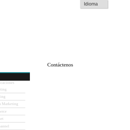
Contáctenos
icaciones
ting
ning
a Marketing
erce
net
hannel