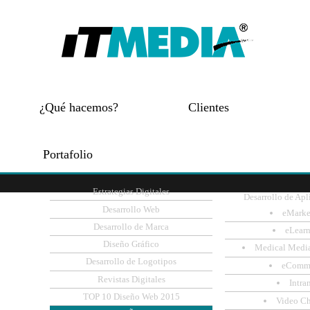
¿Qué hacemos?
Clientes
Portafolio
Estrategias Digitales
Desarrollo de Apl
Desarrollo Web
eMarke
Desarrollo de Marca
eLear
Diseño Gráfico
Medical Medi
Desarrollo de Logotipos
eComm
Revistas Digitales
Intra
TOP 10 Diseño Web 2015
Video C