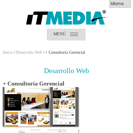
MENÚ
Inicio
¿Quiénes somos?
¿Qué hacemos?
Inicio
/
Desarrollo Web
/
+ Consultoría Gerencial
Clientes
Desarrollo
Web
+ Consultoría Gerencial