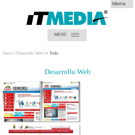
MENÚ
Inicio
¿Quiénes somos?
¿Qué hacemos?
Inicio
/
Desarrollo Web
/
+ Todo
Clientes
Desarrollo
Web