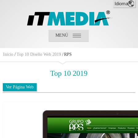
MENÚ
Inicio
¿Quiénes somos?
¿Qué hacemos?
Inicio
/
Top 10 Diseño Web 2019
/
RPS
Clientes
Top
10 2019
Ver Página Web