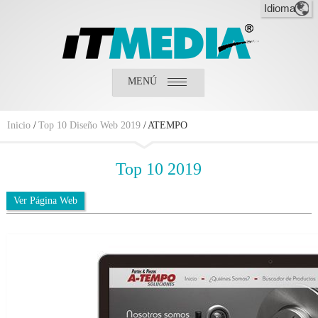
MENÚ
Inicio
¿Quiénes somos?
¿Qué hacemos?
Inicio
/
Top 10 Diseño Web 2019
/
ATEMPO
Clientes
Top
10 2019
Ver Página Web