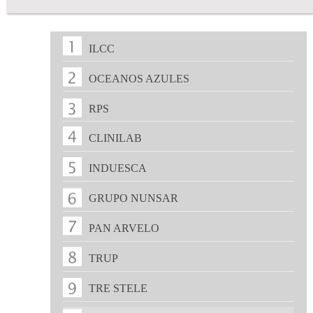
ILCC
OCEANOS AZULES
RPS
CLINILAB
INDUESCA
GRUPO NUNSAR
PAN ARVELO
TRUP
TRE STELE