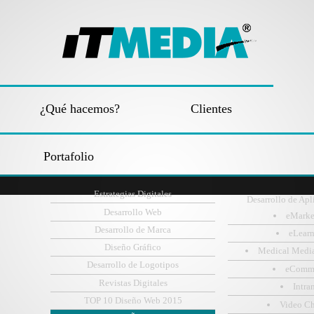
¿Qué hacemos?
Clientes
Portafolio
Estrategias Digitales
Desarrollo de Apl
Desarrollo Web
eMarke
Desarrollo de Marca
eLear
Diseño Gráfico
Medical Medi
Desarrollo de Logotipos
eComm
Revistas Digitales
Intra
TOP 10 Diseño Web 2015
Video C