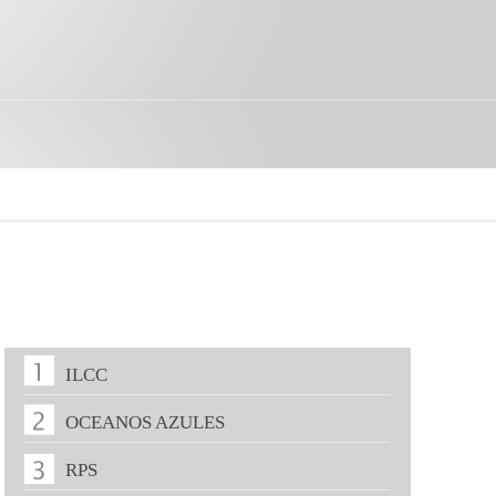
ILCC
OCEANOS AZULES
RPS