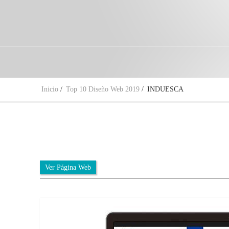
Inicio
/
Top 10 Diseño Web 2019
/
INDUESCA
Ver Página Web