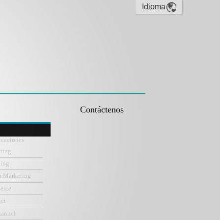
Contáctenos
icaciones
ting
ning
a Marketing
erce
net
hannel