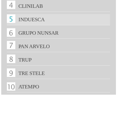
CLINILAB
INDUESCA
GRUPO NUNSAR
PAN ARVELO
TRUP
TRE STELE
ATEMPO