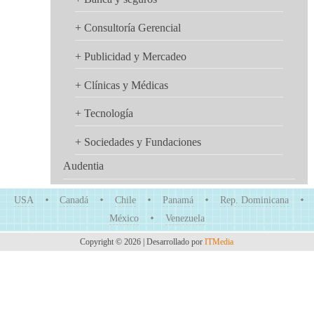
+ Consultoría Gerencial
+ Publicidad y Mercadeo
+ Clínicas y Médicas
+ Tecnología
+ Sociedades y Fundaciones
Audentia
USA
Canadá
Chile
Panamá
Rep. Dominicana
México
Venezuela
Copyright © 2026 | Desarrollado por
ITMedia