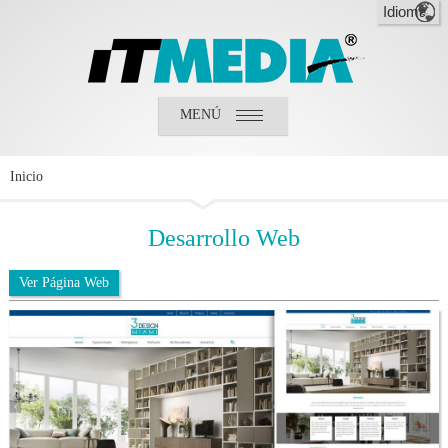
MENÚ
Inicio
¿Quiénes somos?
¿Qué hacemos?
Inicio
Clientes
Desarrollo
Web
Ver Página Web