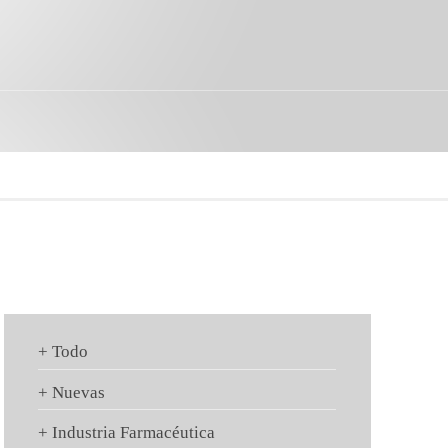
+ Todo
+ Nuevas
+ Industria Farmacéutica