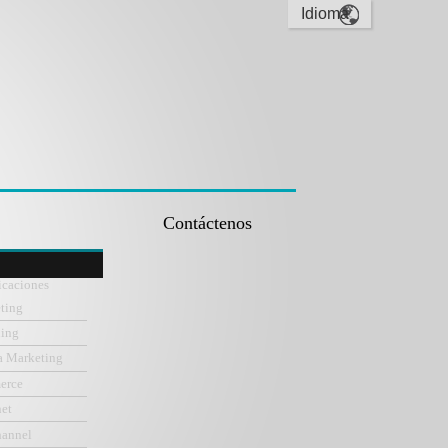
Contáctenos
icaciones
ting
ning
a Marketing
erce
net
hannel