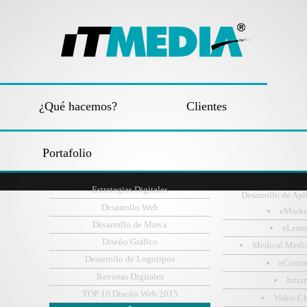
¿Qué hacemos?
Clientes
Portafolio
Estrategias Digitales
Desarrollo de Apl
Desarrollo Web
eMarke
Desarrollo de Marca
eLear
Diseño Gráfico
Medical Medi
Desarrollo de Logotipos
eComm
Revistas Digitales
Intra
TOP 10 Diseño Web 2015
Video C