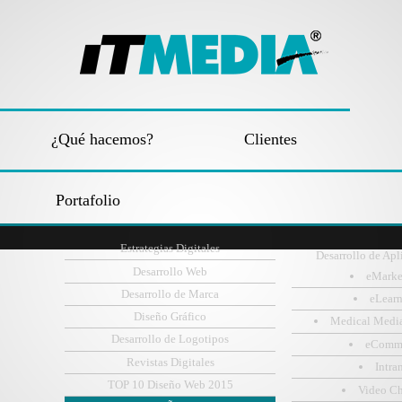
¿Qué hacemos?
Clientes
Portafolio
Estrategias Digitales
Desarrollo de Apl
Desarrollo Web
eMarke
Desarrollo de Marca
eLear
Diseño Gráfico
Medical Medi
Desarrollo de Logotipos
eComm
Revistas Digitales
Intra
TOP 10 Diseño Web 2015
Video C