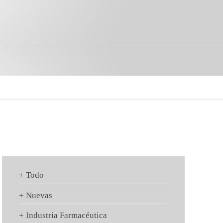
+ Todo
+ Nuevas
+ Industria Farmacéutica