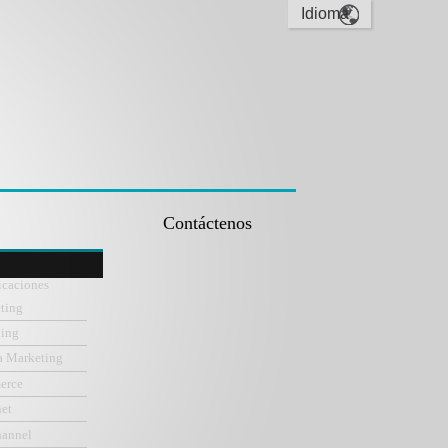
Contáctenos
icaciones
ting
ning
a Marketing
erce
net
hannel