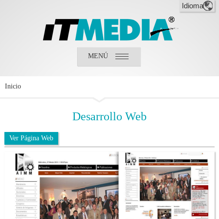
MENÚ
Inicio
¿Quiénes somos?
¿Qué hacemos?
Inicio
Clientes
Desarrollo
Web
Ver Página Web