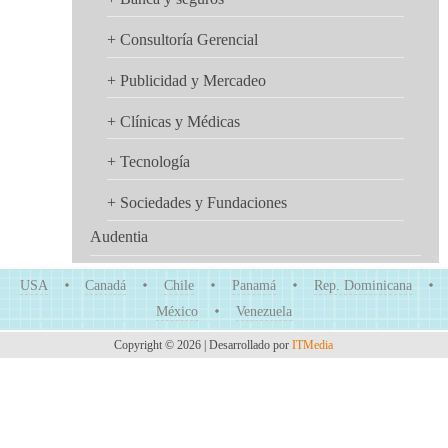
+ Consultoría Gerencial
+ Publicidad y Mercadeo
+ Clínicas y Médicas
+ Tecnología
+ Sociedades y Fundaciones
Audentia
USA
Canadá
Chile
Panamá
Rep. Dominicana
México
Venezuela
Copyright © 2026 | Desarrollado por
ITMedia