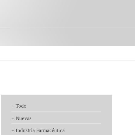
+ Todo
+ Nuevas
+ Industria Farmacéutica