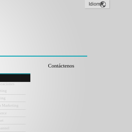
Contáctenos
icaciones
ting
ning
a Marketing
erce
net
hannel