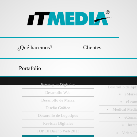
¿Qué hacemos?
Clientes
Portafolio
Estrategias Digitales
Desarrollo de Apl
Desarrollo Web
eMarke
Desarrollo de Marca
eLear
Diseño Gráfico
Medical Medi
Desarrollo de Logotipos
eComm
Revistas Digitales
Intra
TOP 10 Diseño Web 2015
Video C